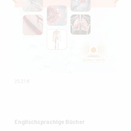
25,21 €
18,0
Englischsprachige Bücher