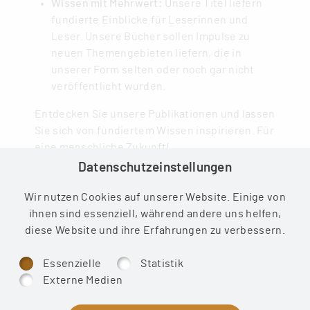
Wissen mit Mehrwert:
Unsere Titel liefern
fundierte Einblicke für Leserinnen und
Leser. Unsere Bücher sollen Impulse zu
neuen Themengebieten liefern, die in
unserer Form selten oder noch gar nicht
veröffentlicht wurden.
Entdecken Sie unsere Publikationen und lassen
Sie sich von fundiertem Wissen inspirieren. Für
eine menschliche Zukunft!
Datenschutzeinstellungen
Dr. Dirk V. Seeling
(Dipl. Psychologe,
Wir nutzen Cookies auf unserer Website. Einige von
Personal-/Organisationsentwickler, Autor,
ihnen sind essenziell, während andere uns helfen,
Moderator, Verleger)
diese Website und ihre Erfahrungen zu verbessern.
Mehr lesen ...
Essenzielle
Statistik
Externe Medien