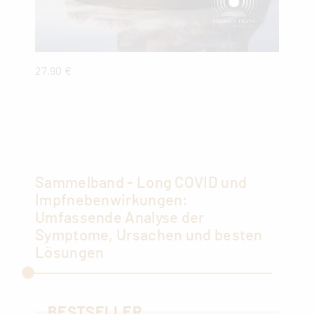
27,90 €
38,5
Sammelband - Long COVID und
Impfnebenwirkungen:
Umfassende Analyse der
Symptome, Ursachen und besten
Lösungen
BESTSELLER