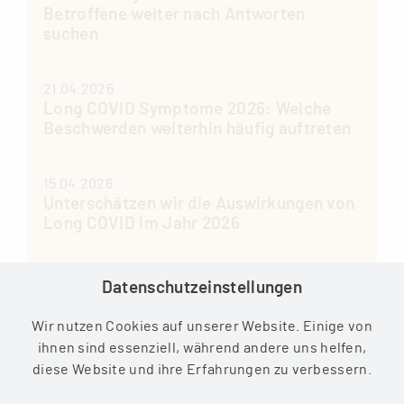
Betroffene weiter nach Antworten
suchen
21.04.2026
Long COVID Symptome 2026: Welche
Beschwerden weiterhin häufig auftreten
15.04.2026
Unterschätzen wir die Auswirkungen von
Long COVID im Jahr 2026
14.04.2026
Datenschutzeinstellungen
Wer ist durch die neue COVID-Variante
am stärksten gefährdet
Wir nutzen Cookies auf unserer Website. Einige von
ihnen sind essenziell, während andere uns helfen,
diese Website und ihre Erfahrungen zu verbessern.
13.04.2026
Post-Vac-Syndrom Long-Covid Therapie